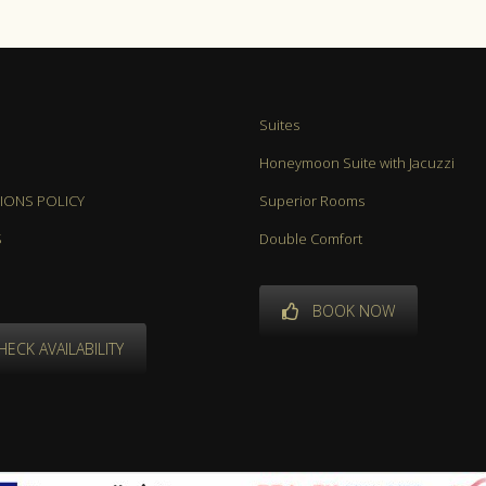
Suites
Honeymoon Suite with Jacuzzi
IONS POLICY
Superior Rooms
S
Double Comfort
BOOK NOW
HECK AVAILABILITY