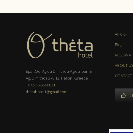
ΑΡΧΙΚΗ
Blog
RESERVAT
ABOUT U
Epar.Od. Agiou Dimitriou-Agiou Ioanni
CONTACT
Ag. Dimitrios 370 12, Pelion, Greece
+972-55-5560021
thetahotel1@gmail.com
C