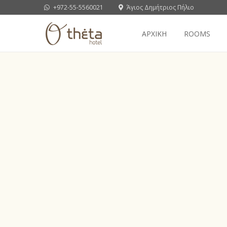
+972-55-5560021
Άγιος Δημήτριος Πήλιο
ΑΡΧΙΚΗ
ROOMS