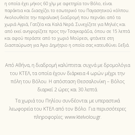
η οποία έχει μήκος 60 χλμ με αφετηρία τον Βόλο, είναι
παράκτια και διασχίζει το εσωτερικό του Παγασητικού κόλπου.
Ακολουθείτε την παραλιακή διαδρομή που περνάει από τα
χωριά Αγριά, Γατζέα και Καλά Νερά. Συνεχίζετε για Μηλιές και
από εκεί ανηφορίζετε προς την Τσαγκαράδα, όπου σε 15 λεπτά
και αφού περάστε από το χωριό Μούρεσι, φτάνετε στη
διασταύρωση για Άγιο Δημήτριο η οποία σας κατευθύνει δεξιά.
Από Αθήνα, η διαδρομή καλύπτεται συχνά με δρομολόγια
του ΚΤΕΛ, τα οποία έχουν διάρκεια 4 ωρών μέχρι την
πόλη του Βόλου. Η απόσταση Θεσσαλονίκη – Βόλος
διαρκεί 2 ώρες και 30 λεπτά.
Τα χωριά του Πηλίου συνδέονται με υπεραστικά
λεωφορεία του ΚΤΕΛ από τον Βόλο. Για περισσότερες
πληροφορίες:
www.ktelvolou.gr
.