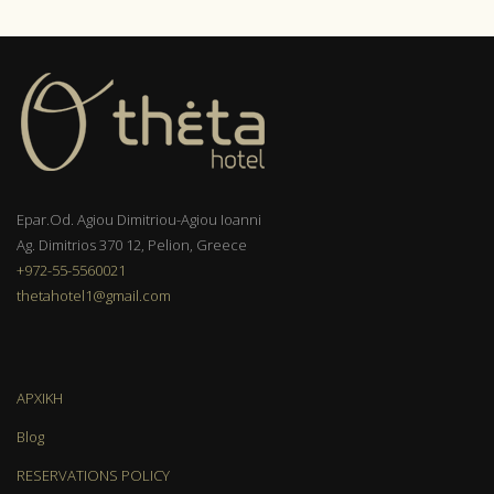
Epar.Od. Agiou Dimitriou-Agiou Ioanni
Ag. Dimitrios 370 12, Pelion, Greece
+972-55-5560021
thetahotel1@gmail.com
ΑΡΧΙΚΗ
Blog
RESERVATIONS POLICY